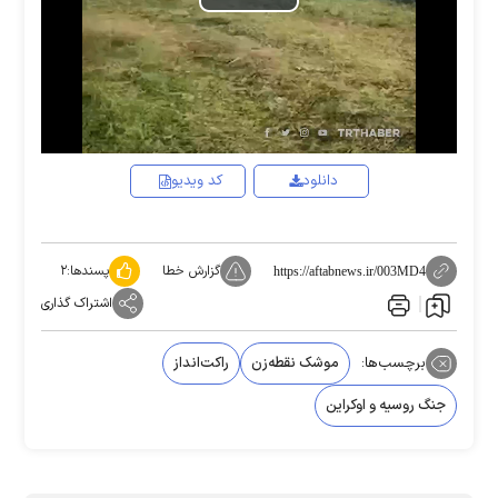
Play
Video
دانلود
کد ویدیو
گزارش خطا
پسندها:
۲
https://aftabnews.ir/003MD4
اشتراک گذاری
برچسب‌ها:
موشک نقطه‌زن
راکت‌انداز
جنگ روسیه و اوکراین