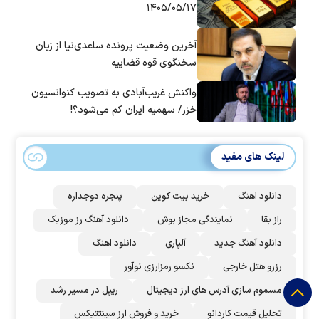
۱۴۰۵/۰۵/۱۷
آخرین وضعیت پرونده ساعدی‌نیا از زبان
سخنگوی قوه قضاییه
واکنش غریب‌آبادی به تصویب کنوانسیون
خزر/ سهمیه ایران کم می‌شود؟!
لینک های مفید
دانلود اهنگ
خرید بیت کوین
پنجره دوجداره
راز بقا
نمایندگی مجاز بوش
دانلود آهنگ رز‌ موزیک
دانلود آهنگ جدید
آلپاری
دانلود اهنگ
رزرو هتل خارجی
نکسو رمزارزی نوآور
مسموم سازی آدرس های ارز دیجیتال
ریپل در مسیر رشد
تحلیل قیمت کاردانو
خرید و فروش ارز سینتتیکس