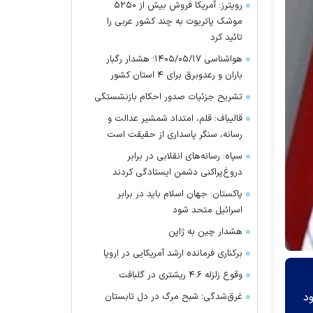
رویترز: آمریکا فروش بیش از ۵۲۵۰
موشک پاتریوت به چند کشور عربی را
تائید کرد
هواشناسی ۱۴۰۵/۰۵/۱۷؛ هشدار رگبار
باران و رعدوبرق برای ۴ استان کشور
تشریح جزئیات صدور احکام بازنشستگی
قالیباف: قلم، امتداد شمشیر عدالت و
رسانه، سنگر پاسداری از حقیقت است
سپاه: رسانه‌های انقلابی در برابر
دروغ‌پراکنی دشمن ایستادگی کردند
پاکستان: جهان اسلام باید در برابر
اسرائیل متحد شود
هشدار چین به ژاپن
برکناری فرمانده ارشد آمریکایی در اروپا
وقوع زلزله ۴.۶ ریشتری در گلبافت
غرق‌شدگی؛ شبح مرگ در دل تابستان
ود