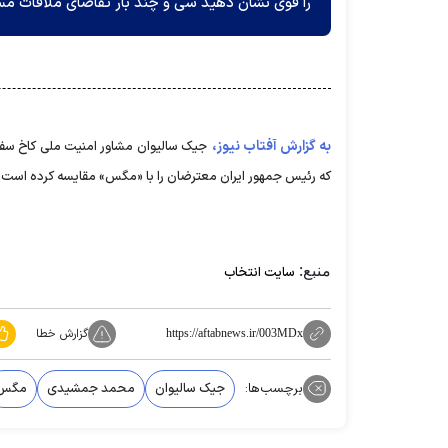
را قوی نشان دهید سی و چند بار تقاضای ملاقات مستقی
به گزارش آفتاب نیوز،
جیک سالیوان مشاور امنیت ملی کاخ سفید
که رئیس جمهور ایران معترضان را با «مگس» مقایسه کرده است.
منبع:
سایت انتخاب
گزارش خطا
https://aftabnews.ir/003MDx
برچسب‌ها:
جیک سالیوان
محمد جمشیدی
مگس