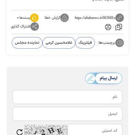
گزارش خطا
پسندها:
۰
https://aftabnews.ir/003MEx
اشتراک گذاری
برچسب‌ها:
فیلترینگ
غلامحسین کرمی
نماینده مجلس
ارسال پیام