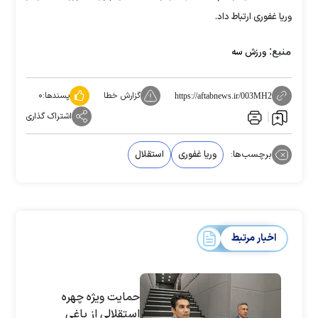
وریا غفوری ارتباط داد.
منبع:
ورزش سه
گزارش خطا
پسندها:
۰
https://aftabnews.ir/003MH2
اشتراک گذاری
برچسب‌ها:
وریا غفوری
استقلال
اخبار مرتبط
حمایت ویژه چهره
استقلالی از یاغی