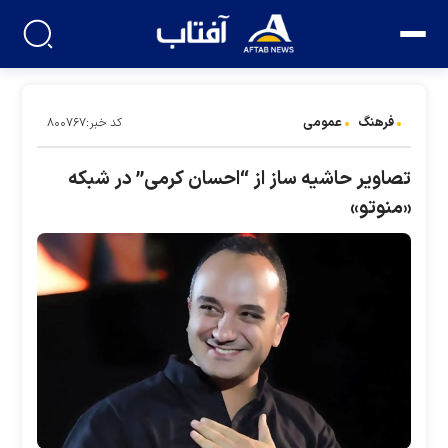
فرهنگ
عمومی
کد خبر:۸۰۰۷۶۷
تصاویر حاشیه ساز از “احسان کرمی” در شبکه
«منوتو»