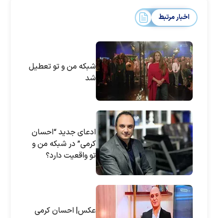
اخبار مرتبط
شبکه من و تو تعطیل
شد
ادعای جدید “احسان
کرمی” در شبکه من و
تو واقعیت دارد؟
عکس| احسان کرمی