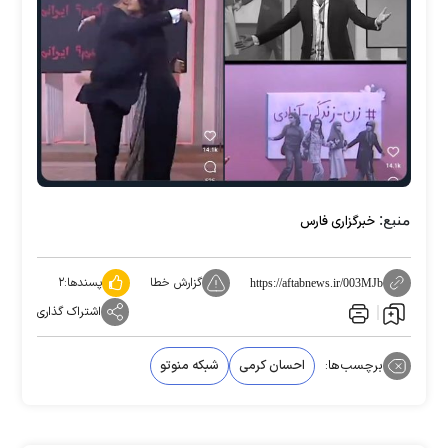
منبع:
خبرگزاری فارس
گزارش خطا
پسندها:
۲
https://aftabnews.ir/003MJb
اشتراک گذاری
برچسب‌ها:
احسان کرمی
شبکه منوتو