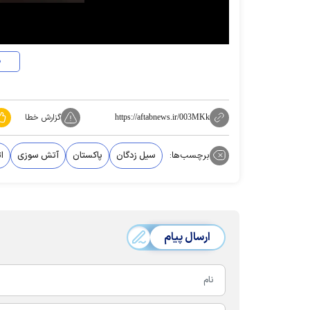
د
گزارش خطا
https://aftabnews.ir/003MKk
برچسب‌ها:
سیل زدگان
پاکستان
آتش سوزی
ا
ارسال پیام