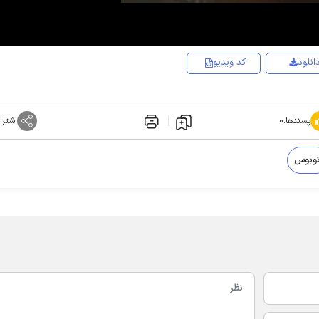
انلود
کد ویدیو
پسندها:
۰
اشترا
توبوس