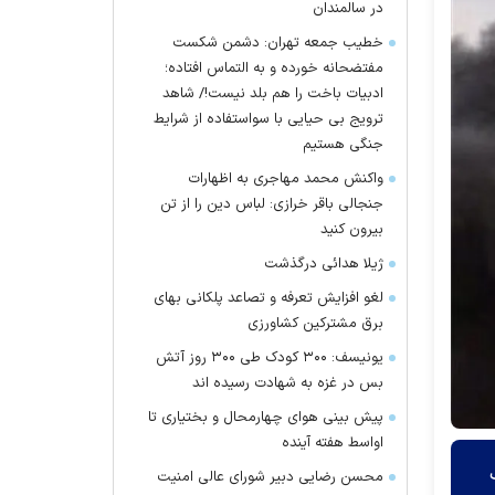
در سالمندان
خطیب جمعه تهران: دشمن شکست
مفتضحانه خورده و به التماس افتاده؛
ادبیات باخت را هم بلد نیست!/ شاهد
ترویج بی حیایی با سواستفاده از شرایط
جنگی هستیم
واکنش محمد مهاجری به اظهارات
جنجالی باقر خرازی: لباس دین را از تن
بیرون کنید
ژیلا هدائی درگذشت
لغو افزایش تعرفه و تصاعد پلکانی بهای
برق مشترکین کشاورزی
یونیسف: ۳۰۰ کودک طی ۳۰۰ روز آتش
بس در غزه به شهادت رسیده اند
پیش بینی هوای چهارمحال و بختیاری تا
اواسط هفته آینده
از جمله ۸ کودک
محسن رضایی دبیر شورای عالی امنیت