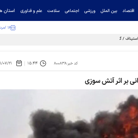
استان ها
اقتصاد
بین الملل
ورزشی
اجتماعی
سلامت
علم و فناوری
۱۶ /مرداد /۱۴۰۵
تیناف / گل‌گهر با تراکتور و سپاهان هم امتیاز شد
۱/۰۷/۲۱
۱۵:۴۴
کد خبر:۸۰۰۸۳۸