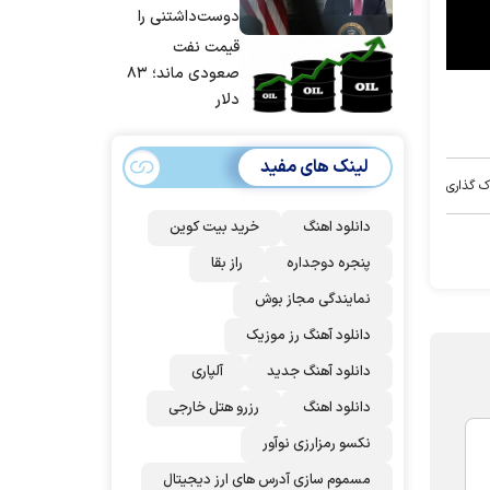
شد
دوست‌داشتنی را
حسابی می‌کوبیم |
قیمت نفت
برای بزرگ‌ترین
صعودی ماند؛ ۸۳
حمله آماده بودیم
دلار
| غنائم از آنِ فاتح
است، درست
لینک های مفید
است؟
ک گذاری
دانلود اهنگ
خرید بیت کوین
پنجره دوجداره
راز بقا
نمایندگی مجاز بوش
دانلود آهنگ رز‌ موزیک
دانلود آهنگ جدید
آلپاری
دانلود اهنگ
رزرو هتل خارجی
نکسو رمزارزی نوآور
مسموم سازی آدرس های ارز دیجیتال