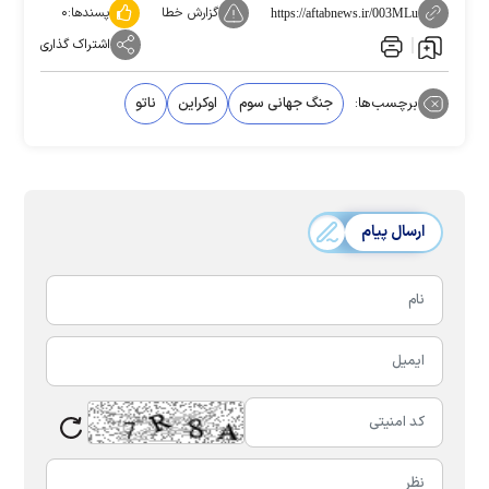
گزارش خطا
پسندها:
۰
https://aftabnews.ir/003MLu
اشتراک گذاری
برچسب‌ها:
جنگ جهانی سوم
اوکراین
ناتو
ارسال پیام