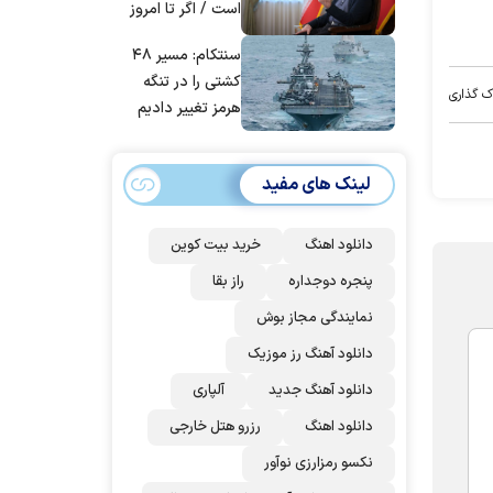
است / اگر تا امروز
مانده‌ایم، به‌خاطر
سنتکام: مسیر ۴۸
مردم ایران است
کشتی را در تنگه
ک گذاری
هرمز تغییر دادیم
لینک های مفید
دانلود اهنگ
خرید بیت کوین
پنجره دوجداره
راز بقا
نمایندگی مجاز بوش
دانلود آهنگ رز‌ موزیک
دانلود آهنگ جدید
آلپاری
دانلود اهنگ
رزرو هتل خارجی
نکسو رمزارزی نوآور