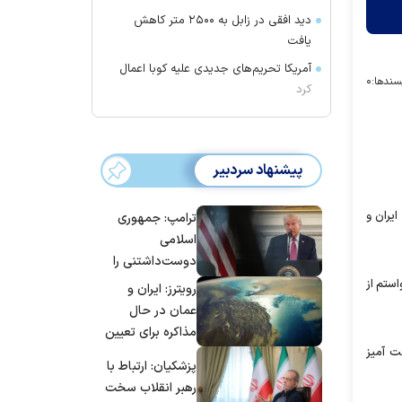
دید افقی در زابل به ۲۵۰۰ متر کاهش
یافت
آمریکا تحریم‌های جدیدی علیه کوبا اعمال
سندها:
۰
کرد
پیشنهاد سردبیر
یران و
ترامپ: جمهوری
اسلامی
دوست‌داشتنی را
حسابی می‌کوبیم |
ستم از
رویترز: ایران و
برای بزرگ‌ترین
عمان در حال
حمله آماده بودیم
مذاکره برای تعیین
| غنائم از آنِ فاتح
ت آمیز
اعمال عوارض بر
پزشکیان: ارتباط با
است، درست
تنگه هرمز هستند
رهبر انقلاب سخت
است؟