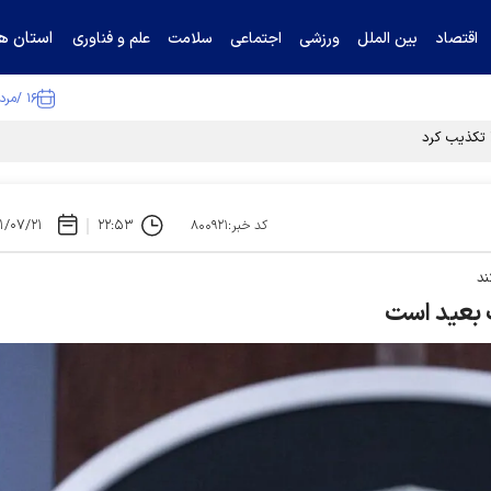
استان ها
اقتصاد
بین الملل
ورزشی
اجتماعی
سلامت
علم و فناوری
۱۶ /مرداد /۱۴۰۵
ا تکذیب کرد
۱/۰۷/۲۱
۲۲:۵۳
کد خبر:۸۰۰۹۲۱
ند
ک بعید است