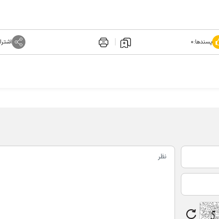
پسندها:
۰
اشترا