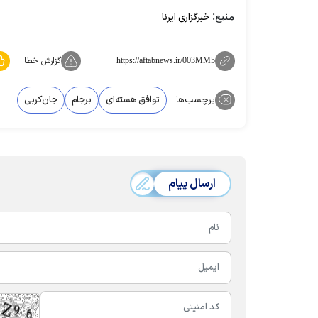
منبع:
خبرگزاری ایرنا
گزارش خطا
https://aftabnews.ir/003MM5
برچسب‌ها:
توافق هسته‌ای
برجام
جان‌کربی
ارسال پیام