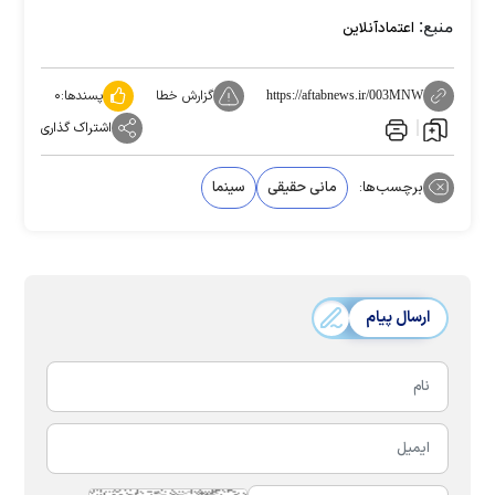
منبع:
اعتمادآنلاین
گزارش خطا
پسندها:
۰
https://aftabnews.ir/003MNW
اشتراک گذاری
برچسب‌ها:
مانی حقیقی
سینما
ارسال پیام