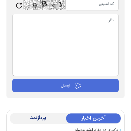
پربازدید
آخرین اخبار
برکناری دو مقام ارشد موساد