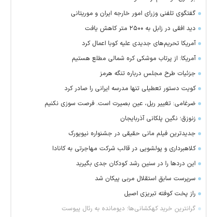
گفتگوی تلفنی وزرای امور خارجه ایران و موریتانی
دید افقی در زابل به ۲۵۰۰ متر کاهش یافت
آمریکا تحریم‌های جدیدی علیه کوبا اعمال کرد
آمریکا: از پرتاب موشکی کره شمالی مطلع هستیم
جزئیات طرح مجلس درباره تنگه هرمز
کویت دستور تعطیلی تنها مدرسه ایرانی را صادر کرد
ضرغامی: تغییر ریل، عین بصیرت است. فرصت سوزی نکنیم
زنوزق؛ نگین پلکانی آذربایجان
جدیدترین فیلم مانی حقیقی در جشنواره نیویورک
کلاهبرداری و پولشویی در قالب شرکت مهاجرتی به کانادا
این درد‌ها را در سنین رشد کودکان جدی بگیرید
سرپرست سابق استقلال مربی پیکان شد
راز پخت کوفته تبریزی اصیل
گرانترین خرید کهکشانی‌ها؛ دیومانده به رئال پیوست