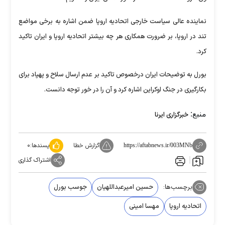
نماینده عالی سیاست خارجی اتحادیه اروپا ضمن اشاره به برخی مواضع
تند در اروپا، بر ضرورت همکاری هر چه بیشتر اتحادیه اروپا و ایران تاکید
کرد.
بورل به توضیحات ایران درخصوص تاکید بر عدم ارسال سلاح و پهپاد برای
بکارگیری در جنگ اوکراین اشاره کرد و آن را در خور توجه دانست.
منبع:
خبرگزاری ایرنا
گزارش خطا
پسندها:
۰
https://aftabnews.ir/003MNb
اشتراک گذاری
برچسب‌ها:
حسین امیرعبداللهیان
جوسب بورل
اتحادیه اروپا
مهسا امینی