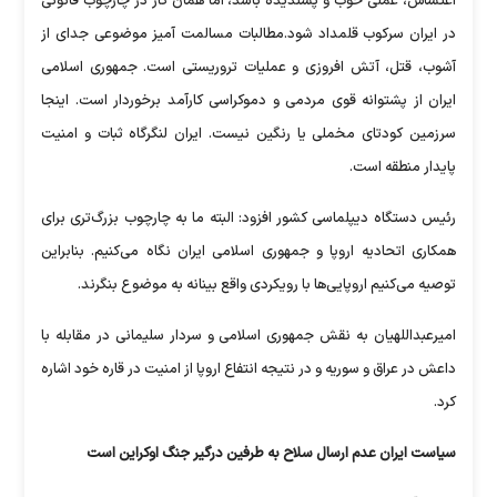
اغتشاش، عملی خوب و پسندیده باشد، اما همان کار در چارچوب قانونی
در ایران سرکوب قلمداد شود.مطالبات مسالمت آمیز موضوعی جدای از
آشوب، قتل، آتش افروزی و عملیات تروریستی است. جمهوری اسلامی
ایران از پشتوانه قوی مردمی و دموکراسی کارآمد برخوردار است. اینجا
سرزمین کودتای مخملی یا رنگین نیست. ایران لنگرگاه ثبات و امنیت
پایدار منطقه است.
رئیس دستگاه دیپلماسی کشور افزود: البته ما به چارچوب بزرگ‌تری برای
همکاری اتحادیه اروپا و جمهوری اسلامی ایران نگاه می‌کنیم. بنابراین
توصیه می‌کنیم اروپایی‌ها با رویکردی واقع بینانه به موضوع بنگرند.
امیرعبداللهیان به نقش جمهوری اسلامی و سردار سلیمانی در مقابله با
داعش در عراق و سوریه و در نتیجه انتفاع اروپا از امنیت در قاره خود اشاره
کرد.
سیاست ایران عدم ارسال سلاح به طرفین درگیر جنگ اوکراین است