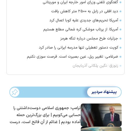
گفتگوی تلفنی وزرای امور خارجه ایران و موریتانی
دید افقی در زابل به ۲۵۰۰ متر کاهش یافت
آمریکا تحریم‌های جدیدی علیه کوبا اعمال کرد
آمریکا: از پرتاب موشکی کره شمالی مطلع هستیم
جزئیات طرح مجلس درباره تنگه هرمز
کویت دستور تعطیلی تنها مدرسه ایرانی را صادر کرد
ضرغامی: تغییر ریل، عین بصیرت است. فرصت سوزی نکنیم
زنوزق؛ نگین پلکانی آذربایجان
پیشنهاد سردبیر
ترامپ: جمهوری اسلامی دوست‌داشتنی را
حسابی می‌کوبیم | برای بزرگ‌ترین حمله
آماده بودیم | غنائم از آنِ فاتح است، درست
است؟