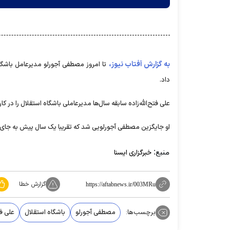
به گزارش آفتاب نیوز،
تا امروز مصطفی آجورلو مدیرعامل باشگاه
داد.
علی فتح‌الله‌زاده سابقه سال‌ها مدیرعاملی باشگاه استقلال را در 
او جایگزین مصطفی آجورلویی شد که تقریبا یک سال پیش به جای
منبع:
خبرگزاری ایسنا
گزارش خطا
https://aftabnews.ir/003MRu
برچسب‌ها:
مصطفی آجورلو
باشگاه استقلال
علی فت