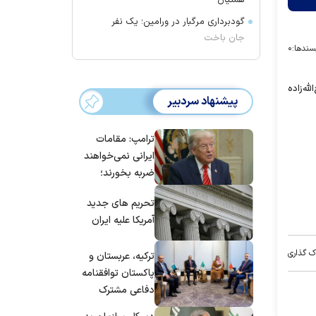
همتیان
گودبرداری مرگبار در ورامین؛ یک نفر
جان باخت
سندها:
۰
له‌زاده
پیشنهاد سردبیر
ترامپ: مقامات
ایرانی نمی‌خواهند
ضربه بخورند؛
می‌خواهند به
تحریم های جدید
توافق برسند
آمریکا علیه ایران
ک گذاری
ترکیه، عربستان و
پاکستان توافقنامه
دفاعی مشترک
امضا می‌کنند