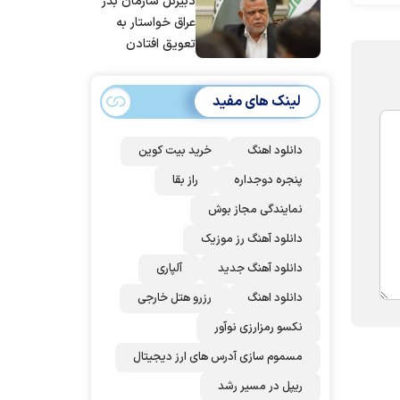
دبیرکل سازمان بدر
عراق خواستار به
تعویق افتادن
پاسخ به حمله
عربستان و آمریکا
لینک های مفید
شد
دانلود اهنگ
خرید بیت کوین
پنجره دوجداره
راز بقا
نمایندگی مجاز بوش
دانلود آهنگ رز‌ موزیک
دانلود آهنگ جدید
آلپاری
دانلود اهنگ
رزرو هتل خارجی
نکسو رمزارزی نوآور
مسموم سازی آدرس های ارز دیجیتال
ریپل در مسیر رشد