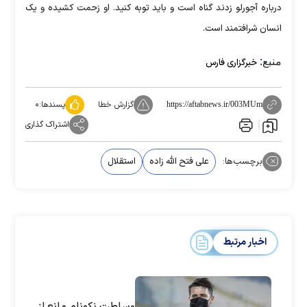
درباره آجورلو زدند گناه است و باید توبه کنید. او زحمت کشیده و یک
انسان شرافتمند است.
منبع:
خبرگزاری فارس
گزارش خطا
پسندها:
۰
https://aftabnews.ir/003MUm
اشتراک گذاری
برچسب‌ها:
علی فتح الله زاده
استقلال
اخبار مرتبط
وساطت نکونام مانع از