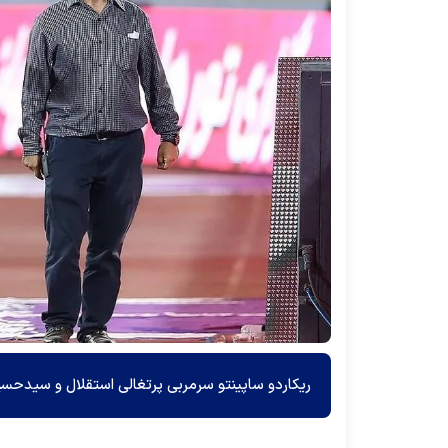
ریکاردو ساپینتو سرمربی پرتغالی استقلال و سیدحس