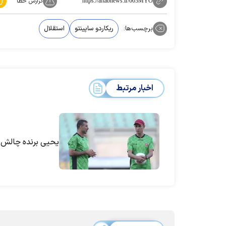
گزارش خطا
https://aftabnews.ir/003MYO
برچسب‌ها:
ریکاردو ساپینتو
استقلال
اخبار مرتبط
یحیی برنده چالش 