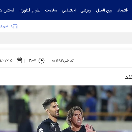
استان ها
اقتصاد
بین الملل
ورزشی
اجتماعی
سلامت
علم و فناوری
۱۸ /مرداد /۱۴۰۵
ا تکذیب کرد
۱/۰۷/۲۵
۱۳:۰۷
کد خبر:۸۰۱۶۸۴
ند