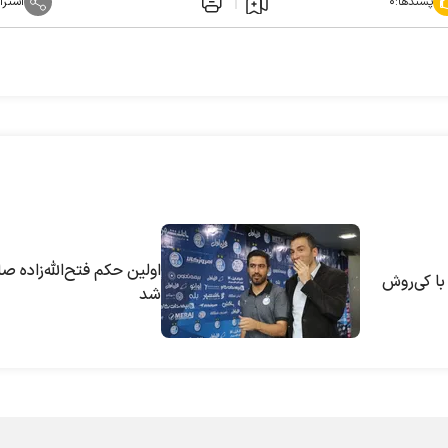
پسندها:
۰
اشترا
اولین حکم فتح‌الله‌زاده صا
با کی‌روش
شد