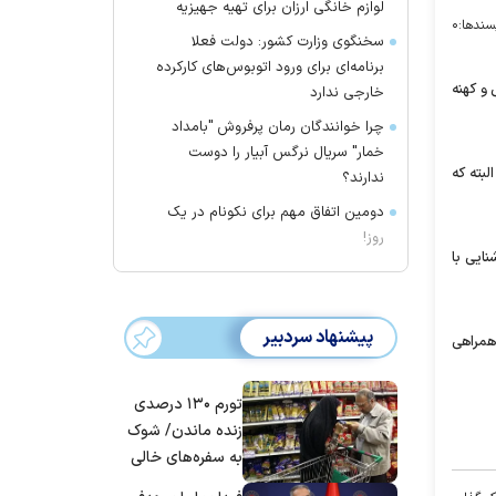
لوازم خانگی ارزان برای تهیه جهیزیه
سندها:
۰
سخنگوی وزارت کشور: دولت فعلا
برنامه‌ای برای ورود اتوبوس‌های کارکرده
و کهنه
خارجی ندارد
چرا خوانندگان رمان پرفروش "بامداد
خمار" سریال نرگس آبیار را دوست
بته که
ندارند؟
دومین اتفاق مهم برای نکونام در یک
روز!
نایی با
پیشنهاد سردبیر
 همراهی
تورم ۱۳۰ درصدی
زنده ماندن/ شوک
به سفره‌های خالی
کارگران