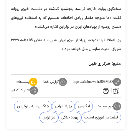
سخنگوی وزارت خارجه فرانسه پنجشنبه گذشته در نشست خبری روزانه
گفت: «ما متوجه مقدار زیادی اطلاعات هستیم که به استفاده نیروهای
مسلح روسیه از پهپادهای ایران در اوکراین اشاره می‌کنند.»
وی اضافه کرد: «عرضه پهپاد از سوی ایران به روسیه نقض قطعنامه ۲۲۳۱
شورای امنیت سازمان ملل خواهد بود.»
منبع:
خبرگزاری فارس
گزارش خطا
پسندها:
۰
https://aftabnews.ir/003MaO
اشتراک گذاری
برچسب‌ها:
انگلیس
پهپاد ایرانی
جنگ روسیه و اوکراین
قطعنامه شورای امنیت
پهپاد جنگی
لیز تراس