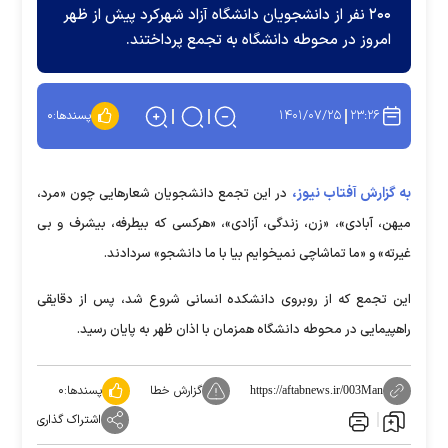
۲۰۰ نفر از دانشجویان دانشگاه آزاد شهرکرد پیش از ظهر
امروز در محوطه دانشگاه به تجمع پرداختند.
۱۴۰۱/۰۷/۲۵
۲۳:۲۶
پسندها:
۰
به گزارش آفتاب نیوز،
در این تجمع دانشجویان شعارهایی چون «مرد،
میهن، آبادی»، «زن، زندگی، آزادی»، «هرکسی که بیطرفه، بیشرف و بی
غیرته» و «ما تماشاچی نمیخوایم بیا با ما دانشجو» سردادند.
این تجمع که از روبروی دانشکده انسانی شروع شد، پس از دقایقی
راهپیمایی در محوطه دانشگاه همزمان با اذان ظهر به پایان رسید.
گزارش خطا
پسندها:
۰
https://aftabnews.ir/003Man
اشتراک گذاری