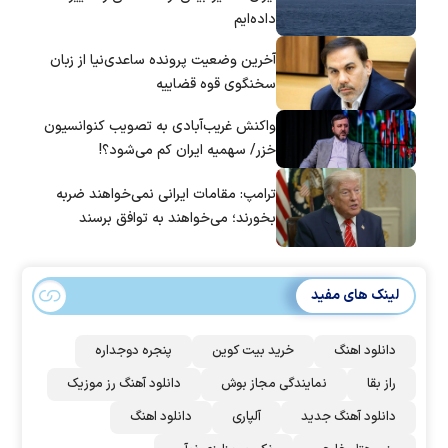
داده‌ایم
آخرین وضعیت پرونده ساعدی‌نیا از زبان
سخنگوی قوه قضاییه
واکنش غریب‌آبادی به تصویب کنوانسیون
خزر/ سهمیه ایران کم می‌شود؟!
ترامپ: مقامات ایرانی نمی‌خواهند ضربه
بخورند؛ می‌خواهند به توافق برسند
لینک های مفید
دانلود اهنگ
خرید بیت کوین
پنجره دوجداره
راز بقا
نمایندگی مجاز بوش
دانلود آهنگ رز‌ موزیک
دانلود آهنگ جدید
آلپاری
دانلود اهنگ