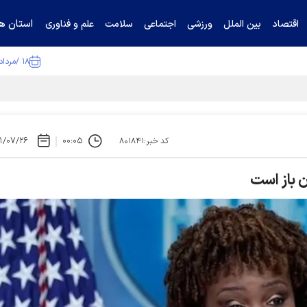
استان ها
اقتصاد
بین الملل
ورزشی
اجتماعی
سلامت
علم و فناوری
۱۸ /مرداد /۱۴۰۵
ا تکذیب کرد
۱/۰۷/۲۶
۰۰:۰۵
کد خبر:۸۰۱۸۴۱
ن باز است