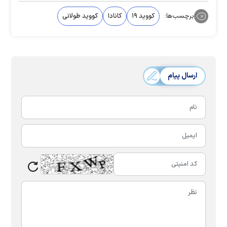
برچسب‌ها:
کووید ۱۹
کانادا
کووید طولانی
ارسال پیام