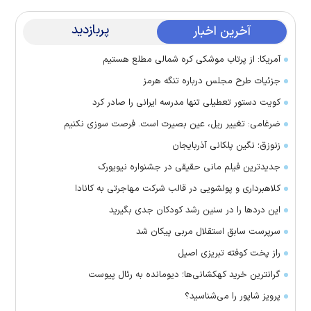
پربازدید
آخرین اخبار
آمریکا: از پرتاب موشکی کره شمالی مطلع هستیم
جزئیات طرح مجلس درباره تنگه هرمز
کویت دستور تعطیلی تنها مدرسه ایرانی را صادر کرد
ضرغامی: تغییر ریل، عین بصیرت است. فرصت سوزی نکنیم
زنوزق؛ نگین پلکانی آذربایجان
جدیدترین فیلم مانی حقیقی در جشنواره نیویورک
کلاهبرداری و پولشویی در قالب شرکت مهاجرتی به کانادا
این درد‌ها را در سنین رشد کودکان جدی بگیرید
سرپرست سابق استقلال مربی پیکان شد
راز پخت کوفته تبریزی اصیل
گرانترین خرید کهکشانی‌ها؛ دیومانده به رئال پیوست
پرویز شاپور را می‌شناسید؟