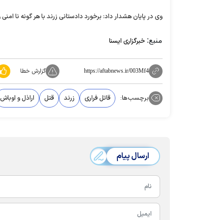
وی در پایان هشدار داد: برخورد دادستانی زرند با هر گونه نا امنی
منبع:
خبرگزاری ایسنا
گزارش خطا
https://aftabnews.ir/003Mf4
برچسب‌ها:
قاتل فراری
زرند
قتل
اراذل و اوباش
ارسال پیام