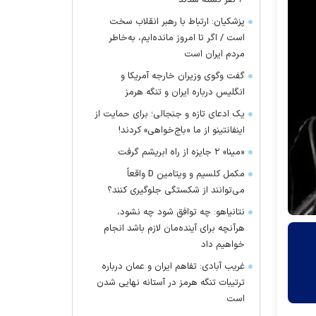
۴ نفر کشته شدند
پزشکیان: ارتباط با رهبر انقلاب سخت
است / اگر تا امروز مانده‌ایم، به‌خاطر
مردم ایران است
گفت وگوی وزیران خارجه آمریکا و
انگلیس درباره ایران و تنگه هرمز
یک ادعای تازه و جنجالی؛ برای حمایت از
اینفانتینو از ما «باج‌خواهی» کردند!
«مینا» ۲ جایزه از راه ابریشم گرفت
مکمل کلسیم و ویتامین D واقعاً
می‌توانند از شکستگی جلوگیری کنند؟
نتانیاهو: چه توافق شود چه نشود،
هرآنچه برای آینده‌مان لازم باشد انجام
خواهیم داد
غریب آبادی: تفاهم ایران و عمان درباره
ترتیبات تنگه هرمز در آستانه نهایی شدن
است