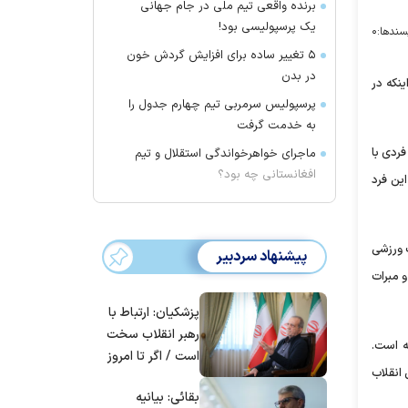
برنده واقعی تیم ملی در جام جهانی
یک پرسپولیسی بود!
سندها:
۰
۵ تغییر ساده برای افزایش گردش خون
در بدن
نکه در
پرسپولیس سرمربی تیم چهارم جدول را
به خدمت گرفت
ردی با
ماجرای خواهرخواندگی استقلال و تیم
افغانستانی چه بود؟
ین فرد
ت ورزشی
پیشنهاد سردبیر
 مبرات
پزشکیان: ارتباط با
رهبر انقلاب سخت
ه است.
است / اگر تا امروز
 انقلاب
مانده‌ایم، به‌خاطر
بقائی: بیانیه
مردم ایران است