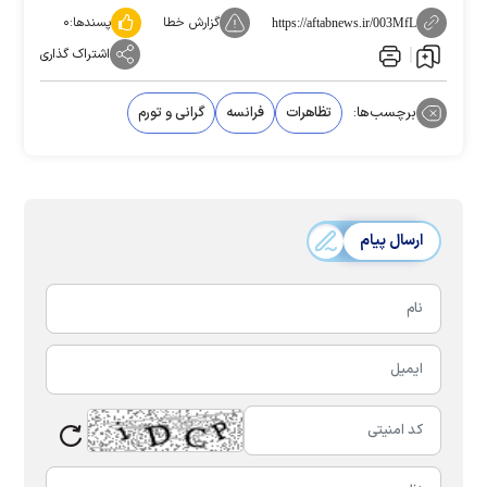
گزارش خطا
پسندها:
۰
https://aftabnews.ir/003MfL
اشتراک گذاری
برچسب‌ها:
تظاهرات
فرانسه
گرانی و تورم
ارسال پیام