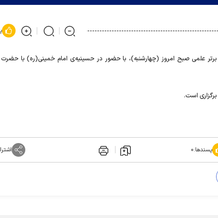
پ
تر علمی صبح امروز (چهارشنبه)، با حضور در حسینیه‌ی امام خمینی(ره) با حضرت آی
برگزاری است.
پسندها:
۰
اشترا