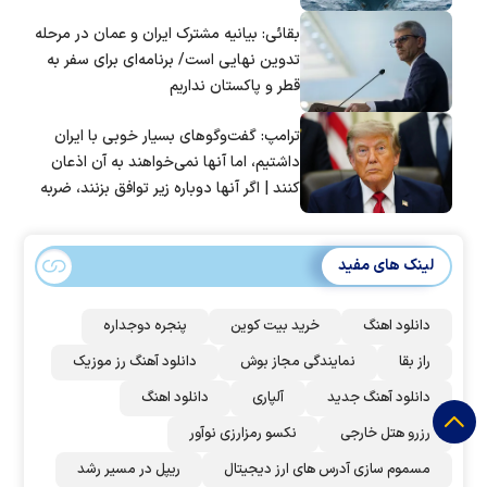
بقائی: بیانیه مشترک ایران و عمان در مرحله
تدوین نهایی است/ برنامه‌ای برای سفر به
قطر و پاکستان نداریم
ترامپ: گفت‌و‌گو‌های بسیار خوبی با ایران
داشتیم، اما آنها نمی‌خواهند به آن اذعان
کنند | اگر آنها دوباره زیر توافق بزنند، ضربه
سختی خواهند خورد
لینک های مفید
دانلود اهنگ
خرید بیت کوین
پنجره دوجداره
راز بقا
نمایندگی مجاز بوش
دانلود آهنگ رز‌ موزیک
دانلود آهنگ جدید
آلپاری
دانلود اهنگ
رزرو هتل خارجی
نکسو رمزارزی نوآور
مسموم سازی آدرس های ارز دیجیتال
ریپل در مسیر رشد