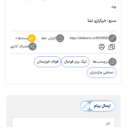
بود.
منبع:
خبرگزاری ایلنا
گزارش خطا
پسندها:
۰
https://aftabnews.ir/003MkH
اشتراک گذاری
برچسب‌ها:
لیگ برتر فوتبال
فولاد خوزستان
نساجی مازندران
ارسال پیام