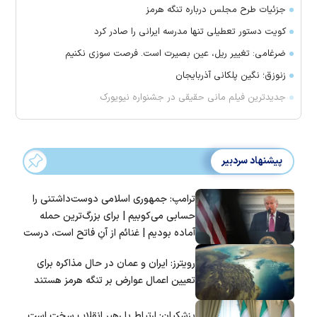
جزئیات طرح مجلس درباره تنگه هرمز
کویت دستور تعطیلی تنها مدرسه ایرانی را صادر کرد
ضرغامی: تغییر ریل، عین بصیرت است. فرصت سوزی نکنیم
زنوزق؛ نگین پلکانی آذربایجان
جدیدترین فیلم مانی حقیقی در جشنواره نیویورک
پیشنهاد سردبیر
ترامپ: جمهوری اسلامی دوست‌داشتنی را
حسابی می‌کوبیم | برای بزرگ‌ترین حمله
آماده بودیم | غنائم از آنِ فاتح است، درست
است؟
رویترز: ایران و عمان در حال مذاکره برای
تعیین اعمال عوارض بر تنگه هرمز هستند
پزشکیان: ارتباط با رهبر انقلاب سخت است