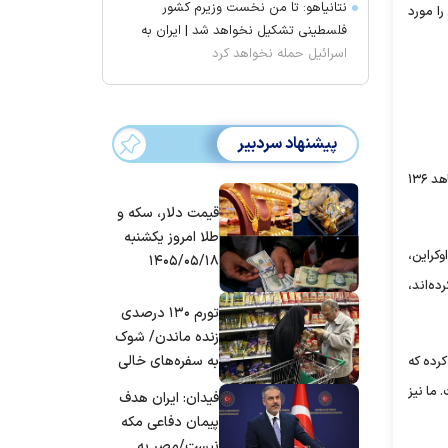
نتانیاهو: تا من نخست وزیرم کشور
 را مورد
فلسطینی تشکیل نخواهد شد | ایران به
اسرائیل حمله نخواهد کرد
پیشنهاد سردبیر
ما آن‌ها را تحت فشار استراتژیک نگه داشته‌ایم. آنتون گراشنکو، مشاور وزارت امور داخلی اوکراین تصویری از لاشه یک پهپاد ما یا ایران به نام Geran-۲ یا شاهد ۱۳۶
قیمت دلار، سکه و
طلا امروز یکشنبه
وکراین،
۱۴۰۵/۰۵/۱۸
ده‌اند،
تورم ۱۳۰ درصدی
زنده ماندن/ شوک
به سفره‌های خالی
کرده که
کارگران
ده است. ما نیز
فیدان: ایران هدف
پیمان دفاعی مکه
نیست/مصر به