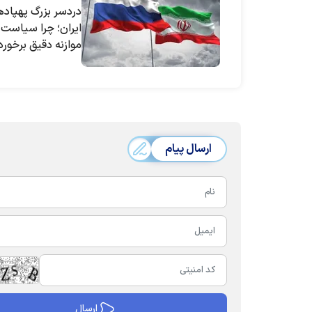
دردسر بزرگ پهپاد‌ه
موازنه دقیق برخور
ارسال پیام