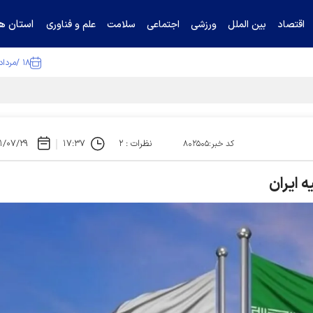
استان ها
اقتصاد
بین الملل
ورزشی
اجتماعی
سلامت
علم و فناوری
۱۸ /مرداد /۱۴۰۵
ا تکذیب کرد
نظرات : ۲
۱۷:۳۷
۱/۰۷/۲۹
کد خبر:۸۰۲۵۰۵
 ایران