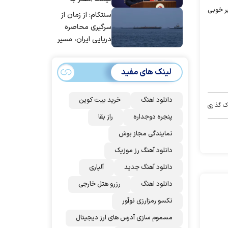
بر خوبی
جمع ترکیه،
سنتکام: از زمان از
عربستان و
سرگیری محاصره
پاکستان می
دریایی ایران، مسیر
پیوندد
بیش از ۵۰ کشتی را
تغییر داده‌ایم
لینک های مفید
دانلود اهنگ
خرید بیت کوین
ک گذاری
پنجره دوجداره
راز بقا
نمایندگی مجاز بوش
دانلود آهنگ رز‌ موزیک
دانلود آهنگ جدید
آلپاری
دانلود اهنگ
رزرو هتل خارجی
نکسو رمزارزی نوآور
مسموم سازی آدرس های ارز دیجیتال