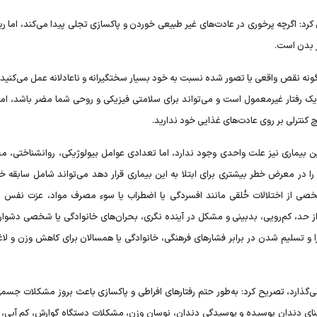
د: اگرچه پرخوری در عادت‌های غیر طبیعی خوردن و پاکسازی تجلی پیدا می‌کند، اما ری
 بدن است.
رگونه نقص واقعی یا تصور شده نسبت به خود بسیار سختگیرانه و ناعادلانه عمل می‌کنید
ن یک رفتار غیرمعمول است و می‌تواند برای سلامتی فیزیکی و روحی شما مضر باشد، اما 
چ کنترلی بر روی عادت‌های غذایی خود ندارید.
این بیماری نیز علت واحدی وجود ندارد، اما تعدادی عوامل بیولوژیکی، روانشناختی، م
 را در معرض خطر بیشتری برای ابتلا به این بیماری قرار دهد می‌تواند شامل سابقه خا
 شخصی از اختلالات خُلقی مانند افسردگی یا اضطراب یا سوء مصرف مواد، عزت نفس
، کم‌رویی، بدبینی و مشکل در آینده نگری، بحران‌های خانوادگی یا شخصی دشوار،
و تسلیم شدن در برابر فشارهای فرهنگی، خانوادگی یا همسالان برای کاهش وزن و لاغ
ی‌گذارد، تصریح کرد: به‌طور حتم رفتارهای افراطی و پاکسازی باعث بروز مشکلات جسمی
، مینای دندان پوسیده و پوسیدگی دندان، نوسان وزن، مشکلات دستگاه گوارش، کم آبی، 