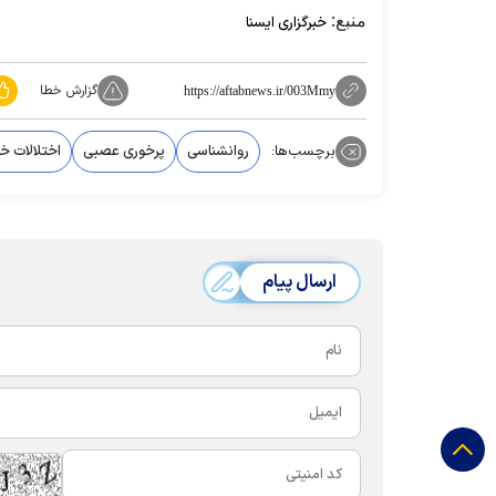
منبع:
خبرگزاری ایسنا
گزارش خطا
https://aftabnews.ir/003Mmy
برچسب‌ها:
روانشناسی
پرخوری عصبی
اختلالات خ
ارسال پیام