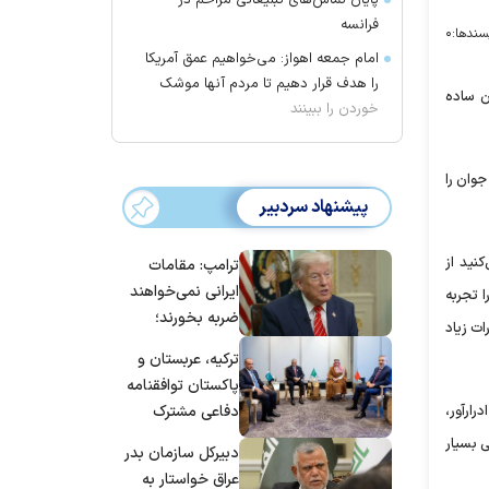
پایان تماس‌های تبلیغاتی مزاحم در
فرانسه
سندها:
۰
امام جمعه اهواز: می‌خواهیم عمق آمریکا
را هدف قرار دهیم تا مردم آنها موشک
ن ساده
خوردن را ببینند
وان را
پیشنهاد سردبیر
نید از
ترامپ: مقامات
ایرانی نمی‌خواهند
ا تجربه
ضربه بخورند؛
ات زیاد
می‌خواهند به
ترکیه، عربستان و
توافق برسند
پاکستان توافقنامه
رارآور،
دفاعی مشترک
امضا می‌کنند
ی بسیار
دبیرکل سازمان بدر
عراق خواستار به