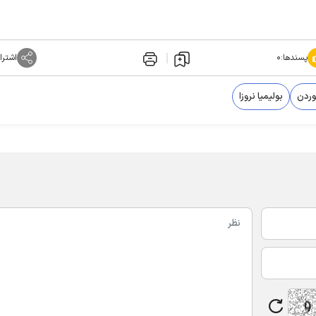
پسندها:
۰
اشترا
وردن
بولیمیا نروزا