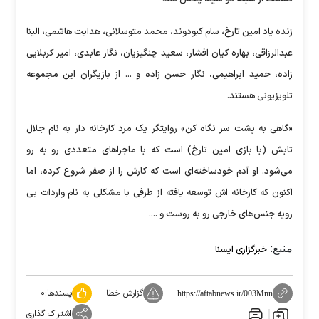
زنده یاد امین تارخ، سام کبودوند، محمد متوسلانی، هدایت هاشمی، الینا
عبدالرزاقی، بهاره کیان افشار، سعید چنگیزیان، نگار عابدی، امیر کربلایی
زاده، حمید ابراهیمی، نگار حسن زاده و ... از بازیگران این مجموعه
تلویزیونی هستند.
«گاهی به پشت سر نگاه کن» روایتگر یک مرد کارخانه دار به نام جلال
تابش (با بازی امین تارخ) است که با ماجرا‌های متعددی رو به رو
می‌شود. او آدم خودساخته‌ای است که کارش را از صفر شروع کرده، اما
اکنون که کارخانه اش توسعه یافته از طرفی با مشکلی به نام واردات بی
رویه جنس‌های خارجی رو به روست و ....
منبع:
خبرگزاری ایسنا
گزارش خطا
پسندها:
۰
https://aftabnews.ir/003Mnn
اشتراک گذاری