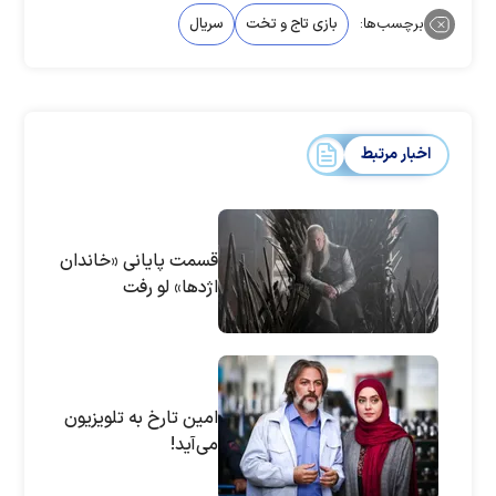
برچسب‌ها:
بازی تاج و تخت
سریال
اخبار مرتبط
قسمت پایانی «خاندان
اژدها» لو رفت
امین تارخ به تلویزیون
می‌آید!