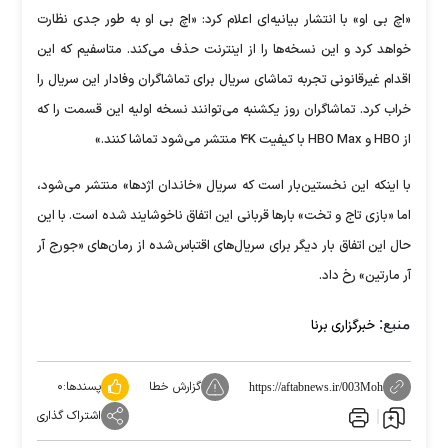
«اچ بی او» با انتشار بیانیه‌ای اعلام کرد: «اچ بی او به طور جدی نظارت
خواهد کرد و این نسخه‌ها را از اینترنت حذف می‌کند. متاسفیم که این
اقدام غیرقانونی تجربه تماشای سریال برای تماشاگران وفادار این سریال را
خراب کرد. تماشاگران روز یکشنبه می‌توانند نسخه اولیه این قسمت را که
از HBO و HBO Max با کیفیت ۴K منتشر می‌شود تماشا کنند.»
با اینکه این نخستین‌بار است که سریال «خاندان اژدها» منتشر می‌شود،
اما «بازی تاج و تخت» بار‌ها قربانی این اتفاق ناخوشایند شده است. با این
حال این اتفاق بار دیگر برای سریال‌های اقتباس‌شده از رمان‌های «جورج آر
آر مارتین» رخ داد.
منبع:
خبرگزاری برنا
گزارش خطا
پسندها:
۰
https://aftabnews.ir/003Moh
اشتراک گذاری