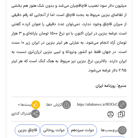
میلیون دلار سود نصیب قاچاقچیان می‌شد و بدون شک هنوز هم بخشی
از تقاضای بنزین مربوط به بحث قاچاق است. اما از آنجایی که رقم دقیقی
از میزان قاچاق وجود ندارد، نمی‌توان عدد دقیقی را عنوان کرد.» گفتنی
است عرضه بنزین در ایران اکنون با دو نرخ ۱۵۰۰ تومان یارانه‌ای و ۳ هزار
تومان آزاد انجام می‌شود. به عبارتی هر لیتر بنزین در ایران زیر ۱۰ سنت
است. در جهان فقط دو کشور ونزوئلا و لیبی بنزین ارزان‌تری نسبت به
ایران دارند. بالاترین نرخ بنزین نیز مربوط به هنگ کنگ است که هر لیتر
۲.۹۵ دلار عرضه می‌شود.
منبع:
روزنامه ایران
گزارش خطا
پسندها:
۰
https://aftabnews.ir/003OcC
اشتراک گذاری
برچسب‌ها:
دولت سیزدهم
دولت روحانی
قاچاق بنزین