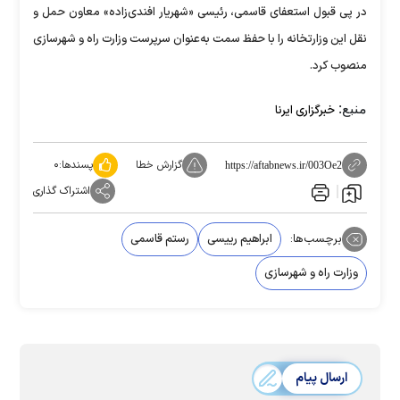
در پی قبول استعفای قاسمی، رئیسی «شهریار افندی‌زاده» معاون حمل و
نقل این وزارتخانه را با حفظ سمت به‌عنوان سرپرست وزارت راه و شهرسازی
منصوب کرد.
منبع:
خبرگزاری ایرنا
گزارش خطا
پسندها:
۰
https://aftabnews.ir/003Oe2
اشتراک گذاری
برچسب‌ها:
ابراهیم رییسی
رستم قاسمی
وزارت راه و شهرسازی
ارسال پیام