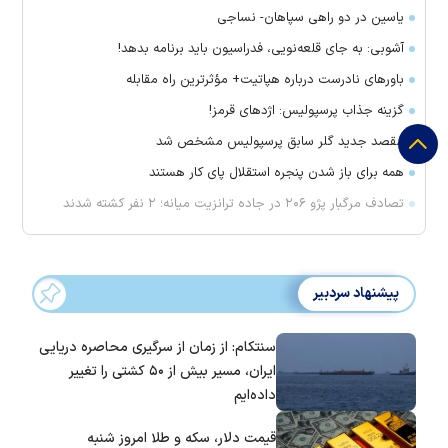
یاسین در دو راهی سپاهان- نساجی
آشوبی: به جای قلعه‌نویی، فدراسیون باید برنامه بدهد!
باور‌های نادرست درباره هپاتیت+ مؤثرترین راه مقابله
گزینه جذاب پرسپولیس: اژد‌های قرمز!
مقصد جدید گلر سابق پرسپولیس مشخص شد
همه برای باز شدن پنجره استقلال پای کار هستند
تصادف مرگبار پژو ۲۰۶ در جاده ترانزیت میانه؛ ۲ نفر کشته شدند
پیشنهاد سردبیر
سنتکام: از زمان از سرگیری محاصره دریایی
ایران، مسیر بیش از ۵۰ کشتی را تغییر
داده‌ایم
قیمت دلار، سکه و طلا امروز شنبه