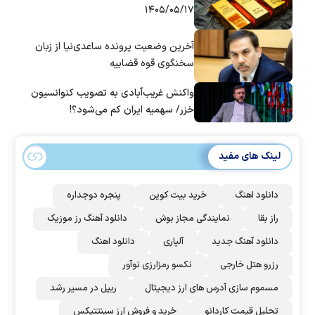
۱۴۰۵/۰۵/۱۷
آخرین وضعیت پرونده ساعدی‌نیا از زبان
سخنگوی قوه قضاییه
واکنش غریب‌آبادی به تصویب کنوانسیون
خزر/ سهمیه ایران کم می‌شود؟!
لینک های مفید
دانلود اهنگ
خرید بیت کوین
پنجره دوجداره
راز بقا
نمایندگی مجاز بوش
دانلود آهنگ رز‌ موزیک
دانلود آهنگ جدید
آلپاری
دانلود اهنگ
رزرو هتل خارجی
نکسو رمزارزی نوآور
مسموم سازی آدرس های ارز دیجیتال
ریپل در مسیر رشد
تحلیل قیمت کاردانو
خرید و فروش ارز سینتتیکس