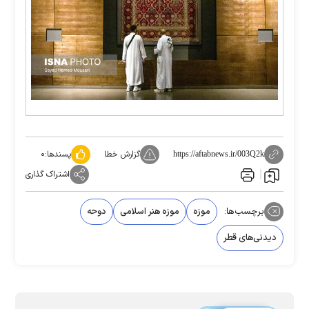
گزارش خطا
پسندها:
۰
https://aftabnews.ir/003Q2k
اشتراک گذاری
برچسب‌ها:
موزه
موزه هنر اسلامی
دوحه
دیدنی‌های قطر