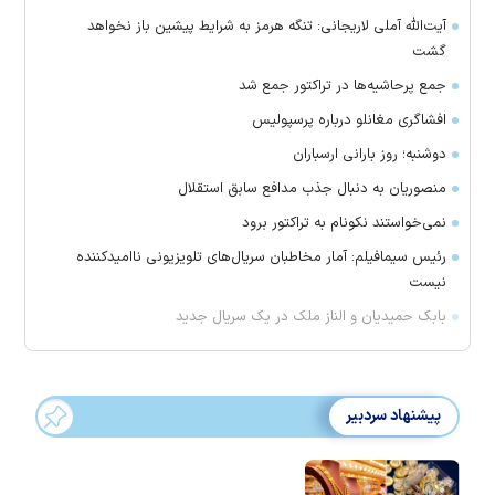
آیت‌الله آملی لاریجانی: تنگه هرمز به شرایط پیشین باز نخواهد
گشت
جمع پرحاشیه‌ها در تراکتور جمع شد
افشاگری مغانلو درباره پرسپولیس
دوشنبه؛ روز بارانی ارسباران
منصوریان به دنبال جذب مدافع سابق استقلال
‌نمی‌خواستند نکونام به تراکتور برود
رئیس سیمافیلم: آمار مخاطبان سریال‌های تلویزیونی ناامیدکننده
نیست
بابک حمیدیان و الناز ملک در یک سریال جدید
پیشنهاد سردبیر