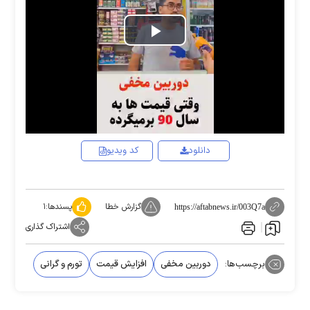
Play
Video
دانلود
کد ویدیو
گزارش خطا
پسندها:
۱
https://aftabnews.ir/003Q7a
اشتراک گذاری
برچسب‌ها:
دوربین مخفی
افزایش قیمت
تورم و گرانی