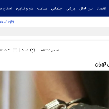
استان ها
اقتصاد
بین الملل
ورزشی
اجتماعی
سلامت
علم و فناوری
۱۸ /مرداد /۱۴۰۵
ا تکذیب کرد
۱/۱۰/۰۳
۲۰:۰۹
کد خبر:۸۱۵۴۹۴
تهران