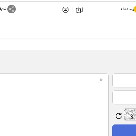
پسندها:
۰
اشترا