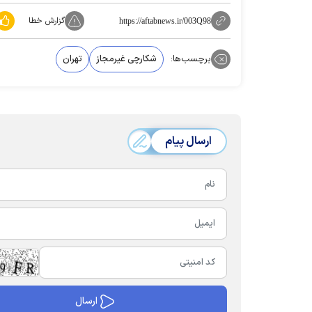
گزارش خطا
https://aftabnews.ir/003Q98
برچسب‌ها:
شکارچی غیرمجاز
تهران
ارسال پیام