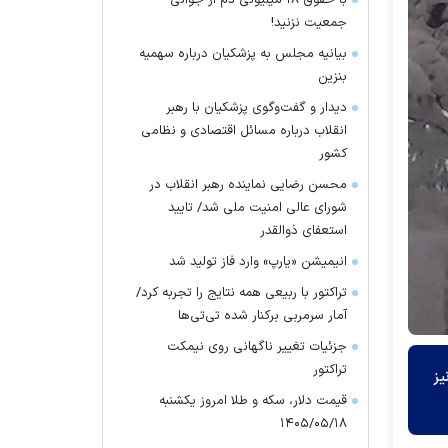
با حقوق ۱۸ میلیونی دم از جوانی
جمعیت نزنید!
بیانیه مجلس به پزشکیان درباره سهمیه
بنزین
دیدار و گفت‌وگوی پزشکیان با رهبر
انقلاب درباره مسائل اقتصادی و نظامی
کشور
محسن رضایی نماینده رهبر انقلاب در
شورای عالی امنیت ملی شد/ تایید
استعفای ذوالقدر
انیمیشن «یارپ» وارد فاز تولید شد
تراکتور با ربیعی همه نتایج را تجربه کرد/
آمار سرمربی برکنار شده تی‌تی‌ها
جزئیات تغییر ناگهانی روی نیمکت
تراکتور
نان مسدود و برق ۵۰ روستا نیز
قیمت دلار، سکه و طلا امروز یکشنبه
۱۴۰۵/۰۵/۱۸