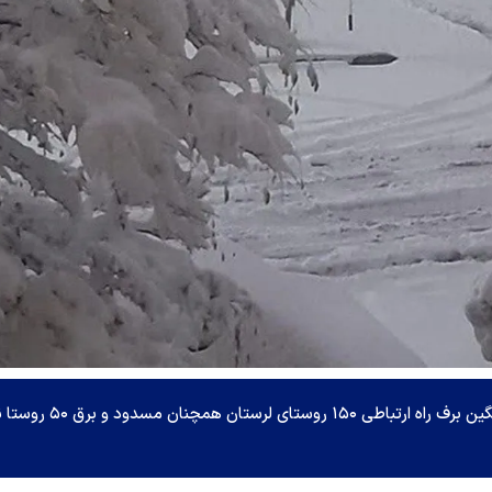
مدیرکل مدیریت بحران لرستان گفت: بر اثر بارش سنگین برف راه ارتباطی ۱۵۰ روستای لرستان همچ