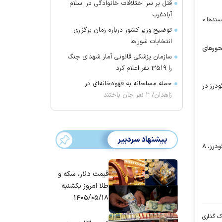
قتل بر سر اختلافات خانوادگی در اسلام
آبادغرب
سندها:
۰
توضیح وزیر کشور درباره زمان برگزاری
انتخابات شورا‌ها
ور‌های
سازمان پزشکی قانونی آمار شهدای جنگ
را ۳۵۱۹ نفر اعلام کرد
حمله مسلحانه به قهوه‌خانه‌ای در
انده ۱۰۰ روستا در شهرستان الیگودرز در
زاهدان/ ۲ نفر جان باختند
پیشنهاد سردبیر
وی بیان کرد: ازتعداد ۱۱۶ روستایی که قطعی برق داشتند با تلاش و هماهنگی شرکت توزیع برق، برق ۶۳ روستا وصل شده و لی ۴۰ روستا در شهرستان الیگودرز، ۸
قیمت دلار، سکه و
طلا امروز یکشنبه
۱۴۰۵/۰۵/۱۸
ک گذاری