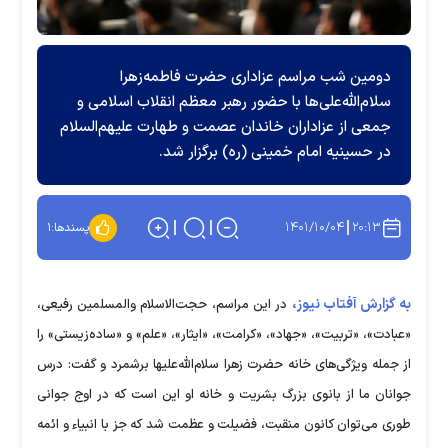
دومین شب مراسم عزاداری حضرت فاطمه‌زهرا
سلام‌الله‌علی‌ها با حضور رهبر معظم انقلاب اسلامی و
جمعی از عزاداران خاندان عصمت و طهارت علیهم‌السلام
در حسینیه امام خمینی (ره) برگزار شد.
۱۴۰۱/۱۰/۰۴
۲۰:۱۳
پسندها:
۱
به گزارش آفتاب نیوز،
در این مراسم، حجت‌الاسلام والمسلمین رفیعی،
«عبادت»، «تربیت»، «جهاد»، «کرامت»، «ایثار»، «علم» و «ساده‌زیستی» را
از جمله ویژگی‌های خانه حضرت زهرا سلام‌الله‌علیها برشمرد و گفت: درس
جوانان ما از بانوی بزرگ بشریت و خانه او این است که در اوج جوانی
طوری می‌توان کانون منقبت، فضیلت و عظمت شد که جز با انبیاء و ائمه