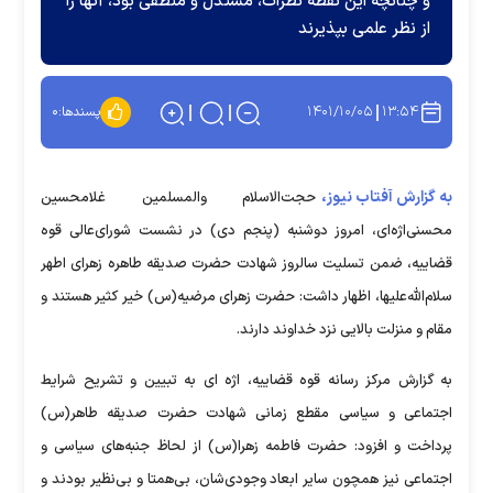
و چنانچه این نقطه نظرات، مستدل و منطقی بود، آنها را
از نظر علمی بپذیرند
۱۴۰۱/۱۰/۰۵
۱۳:۵۴
پسندها:
۰
به گزارش آفتاب نیوز،
حجت‌الاسلام والمسلمین غلامحسین
محسنی‌اژه‌ای، امروز دوشنبه (پنجم دی) در نشست شورای‌عالی قوه
قضاییه، ضمن تسلیت سالروز شهادت حضرت صدیقه طاهره زهرای اطهر
سلام‌الله‌علیها، اظهار داشت: حضرت زهرای مرضیه(س) خیر کثیر هستند و
مقام و منزلت بالایی نزد خداوند دارند.
به گزارش مرکز رسانه قوه قضاییه، اژه ای به تبیین و تشریح شرایط
اجتماعی و سیاسی مقطع زمانی شهادت حضرت صدیقه طاهر(س)
پرداخت و افزود: حضرت فاطمه زهرا(س) از لحاظ جنبه‌های سیاسی و
اجتماعی نیز همچون سایر ابعاد وجودی‌شان، بی‌همتا و بی‌نظیر بودند و