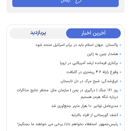
پربازدید
آخرین اخبار
پاکستان: جهان اسلام باید در برابر اسرائیل متحد شود
هشدار چین به ژاپن
برکناری فرمانده ارشد آمریکایی در اروپا
وقوع زلزله ۴.۶ ریشتری در گلبافت
غرق‌شدگی؛ شبح مرگ در دل تابستان
روز ۱۶۱ جنگ | درگیری در یمن | سازمان ملل: منتظر نتایج مذاکرات
درباره تنگه هرمز هستیم
مدیرعامل توانیر: ۱۰ هزار ماینر جمع‌آوری شد
کشف گورستانی از افراد بالارتبه
رئیس‌جمهور: استعفاء نخواهم داد/ برخی می خواهند ما بجنگیم!