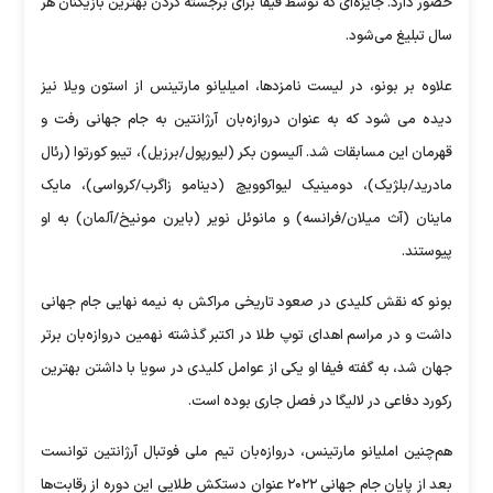
حضور دارد. جایزه‌ای که توسط فیفا برای برجسته کردن بهترین بازیکنان هر
سال تبلیغ می‌شود.
علاوه بر بونو، در لیست نامزدها، امیلیانو مارتینس از استون ویلا نیز
دیده می شود که به عنوان دروازه‌بان آرژانتین به جام جهانی رفت و
قهرمان این مسابقات شد. آلیسون بکر (لیورپول/برزیل)، تیبو کورتوا (رئال
مادرید/بلژیک)، دومینیک لیواکوویچ (دینامو زاگرب/کرواسی)، مایک
ماینان (آث میلان/فرانسه) و مانوئل نویر (بایرن مونیخ/آلمان) به او
پیوستند.
بونو که نقش کلیدی در صعود تاریخی مراکش به نیمه نهایی جام جهانی
داشت و در مراسم اهدای توپ طلا در اکتبر گذشته نهمین دروازه‌بان برتر
جهان شد، به گفته فیفا او یکی از عوامل کلیدی در سویا با داشتن بهترین
رکورد دفاعی در لالیگا در فصل جاری بوده است.
هم‌چنین املیانو مارتینس، دروازه‌بان تیم ملی فوتبال آرژانتین توانست
بعد از پایان جام جهانی ۲۰۲۲ عنوان دستکش طلایی این دوره از رقابت‌ها