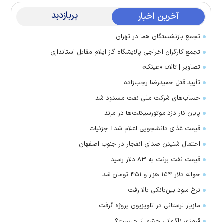
پربازدید
آخرین اخبار
تجمع بازنشستگان هما در تهران
تجمع کارگران اخراجی پالایشگاه گاز ایلام مقابل استانداری
تصاویر | تالاب «عینک»
تأیید قتل حمیدرضا رجب‌زاده
حساب‌های شرکت ملی نفت مسدود شد
پایان کار دزد موتورسیکلت‌ها در مرند
قیمت غذای دانشجویی اعلام شد+ جزئیات
احتمال شنیدن صدای انفجار در جنوب اصفهان
قیمت نفت برنت به ۸۳ دلار رسید
حواله دلار ۱۵۴ هزار و ۴۵۱ تومان شد
نرخ سود بین‌بانکی بالا رفت
مازیار لرستانی در تلویزیون پروژه گرفت
قرمزی ناگهانی چشم از چیست؟