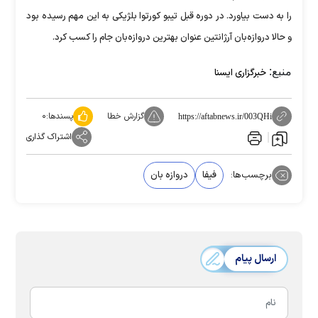
را به دست بیاورد. در دوره قبل تیبو کورتوا بلژیکی به این مهم رسیده بود
و حالا دروازه‌بان آرژانتین عنوان بهترین دروازه‌بان جام را کسب کرد.
منبع:
خبرگزاری ایسنا
گزارش خطا
پسندها:
۰
https://aftabnews.ir/003QHi
اشتراک گذاری
برچسب‌ها:
فیفا
دروازه بان
ارسال پیام