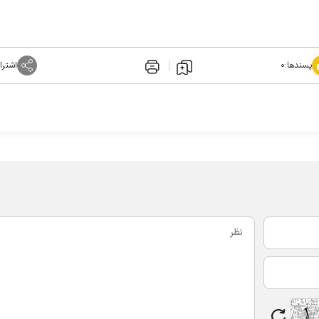
پسندها:
۰
اشترا