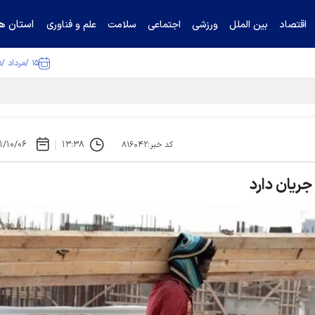
استان ها
اقتصاد
بین الملل
ورزشی
اجتماعی
سلامت
علم و فناوری
۱۵ /مرداد /۱۴۰۵
ا تکذیب کرد
۱/۱۰/۰۶
۱۳:۳۸
کد خبر:۸۱۶۰۴۲
جریان دارد