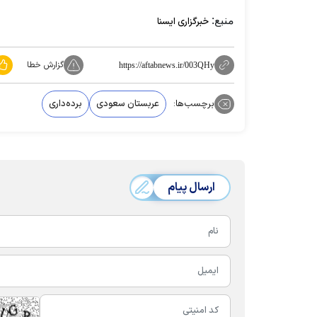
منبع:
خبرگزاری ایسنا
گزارش خطا
https://aftabnews.ir/003QHy
برچسب‌ها:
عربستان سعودی
برده‌داری
ارسال پیام