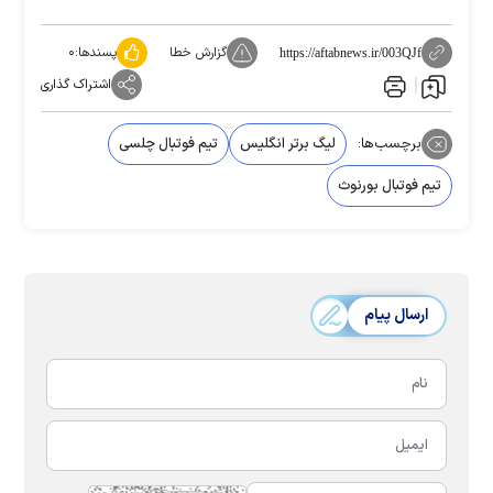
گزارش خطا
پسندها:
۰
https://aftabnews.ir/003QJf
اشتراک گذاری
برچسب‌ها:
لیگ برتر انگلیس
تیم فوتبال چلسی
تیم فوتبال بورنوث
ارسال پیام