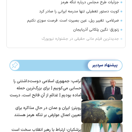
جزئیات طرح مجلس درباره تنگه هرمز
کویت دستور تعطیلی تنها مدرسه ایرانی را صادر کرد
ضرغامی: تغییر ریل، عین بصیرت است. فرصت سوزی نکنیم
زنوزق؛ نگین پلکانی آذربایجان
جدیدترین فیلم مانی حقیقی در جشنواره نیویورک
پیشنهاد سردبیر
ترامپ: جمهوری اسلامی دوست‌داشتنی را
حسابی می‌کوبیم | برای بزرگ‌ترین حمله
آماده بودیم | غنائم از آنِ فاتح است، درست
است؟
رویترز: ایران و عمان در حال مذاکره برای
تعیین اعمال عوارض بر تنگه هرمز هستند
پزشکیان: ارتباط با رهبر انقلاب سخت است