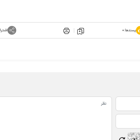
پسندها:
۰
اشترا