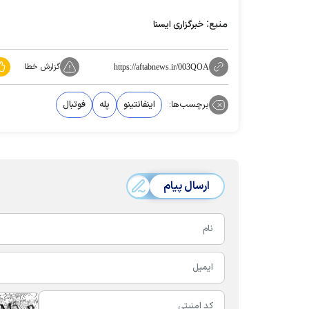
منبع:
خبرگزاری ایسنا
گزارش خطا
https://aftabnews.ir/003QOA
برچسب‌ها:
اینفانتینو
پله
فوتبال
ارسال پیام