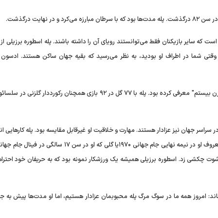
 در نهایت درگذشت.
است که سایر بازیکنان فقط می‌توانستند رویای آن را داشته باشند. پله اسطوره برزیلی از
قتی شما در اطراف او بودید، به نظر می‌رسید که بقیه جهان ساکن هستند. ادسون 
فیفا پله را مانند دیگو مارادونای آرژانتینی به عنوان "بازیکن برتر قرن بیستم" معرفی کرده بود. پله با ۷۷ گل در ۹۲ بازی همچنان رکورد
در سراسر جهان نیز عزادار هستند. مهارت و خلاقیت او غیرقابل مقایسه بود. پله کار‌هایی ان
وت چکشی زد. اسطوره برزیلی همیشه یک ورزشکار نمونه بود که به حریفان خود احترام
رساند: امروز همه ما در سوگ مرگ پله محبوبمان عزادار هستیم، اما او مدت‌ها پیش به ج