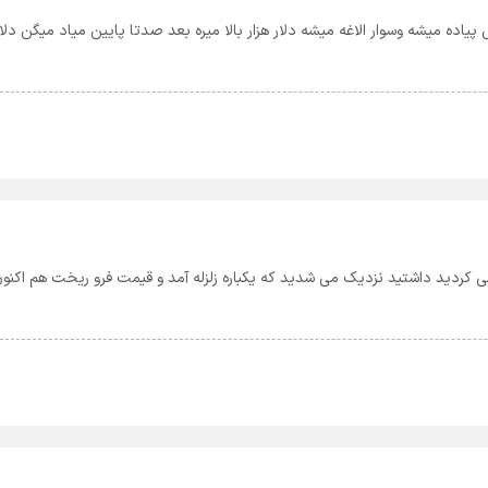
پیاده میشه وسوار الاغه میشه دلار هزار بالا میره بعد صدتا پایین میاد میگن دلا
لار 48 هزار تومانی تبلیغ می کردید داشتید نزدیک می شدید که یکباره زلزله آمد و قیمت فرو ریخت هم اکنو