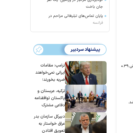
گودبرداری مرگبار در ورامین؛ یک نفر
جان باخت
پایان تماس‌های تبلیغاتی مزاحم در
فرانسه
پیشنهاد سردبیر
ترامپ: مقامات
قیمت طلا پایین آمد و هر گرم طلا ۱۸ عیار، امروز به ۱،۹۰۸،۶۰۰ (یک میلیون و نهصد و هشت هزار و ششصد) تومان رسید که نسبت به ۲ روز پیش، کاهش ۰.۳۹
ایرانی نمی‌خواهند
ضربه بخورند؛
می‌خواهند به
ترکیه، عربستان و
توافق برسند
پاکستان توافقنامه
دفاعی مشترک
امضا می‌کنند
دبیرکل سازمان بدر
عراق خواستار به
تعویق افتادن