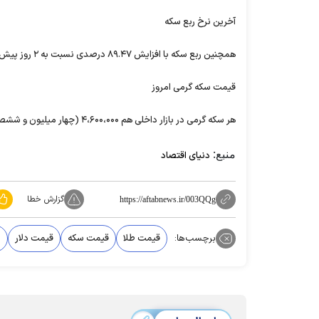
آخرین نرخ ربع سکه
همچنین ربع سکه با افزایش ۸۹.۴۷ درصدی نسبت به ۲ روز پیش، ۹،۵۰۰،۰۰۰ (نه میلیون و پانصد هزار) تومان معامله شد.
قیمت سکه گرمی امروز
هر سکه گرمی در بازار داخلی هم ۴،۶۰۰،۰۰۰ (چهار میلیون و ششصد هزار) تومان قیمت خورد.
منبع:
دنیای اقتصاد
گزارش خطا
https://aftabnews.ir/003QQg
برچسب‌ها:
قیمت طلا
قیمت سکه
قیمت دلار
ب