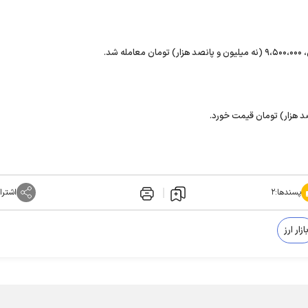
پسندها:
۲
اشترا
ازار ارز