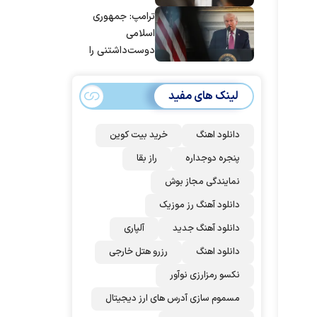
پاسخ به حمله
ترامپ: جمهوری
عربستان و آمریکا
اسلامی
شد
دوست‌داشتنی را
حسابی می‌کوبیم |
برای بزرگ‌ترین
لینک های مفید
حمله آماده بودیم
| غنائم از آنِ فاتح
است، درست
دانلود اهنگ
خرید بیت کوین
است؟
پنجره دوجداره
راز بقا
نمایندگی مجاز بوش
دانلود آهنگ رز‌ موزیک
دانلود آهنگ جدید
آلپاری
دانلود اهنگ
رزرو هتل خارجی
نکسو رمزارزی نوآور
مسموم سازی آدرس های ارز دیجیتال