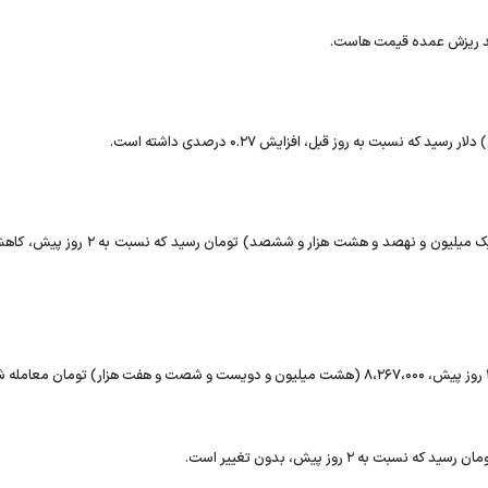
هد ریزش عمده قیمت هاست.