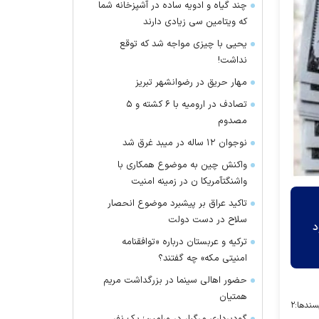
چند گیاه و ادویه ساده در آشپزخانه شما
که ویتامین سی زیادی دارند
یحیی با چیزی مواجه شد که توقع
نداشت!
مهار حریق در رضوانشهر تبریز
تصادف در ارومیه با ۶ کشته و ۵
مصدوم
نوجوان ۱۲ ساله در میبد غرق شد
واکنش چین به موضوع همکاری با
واشنگتآمریکا ن در زمینه امنیت
تاکید عراق بر پیشبرد موضوع انحصار
سلاح در دست دولت
ده بود
ترکیه و عربستان درباره «توافقنامه
امنیتی مکه» چه گفتند؟
حضور اهالی سینما در بزرگداشت مریم
همتیان
سندها:
۲