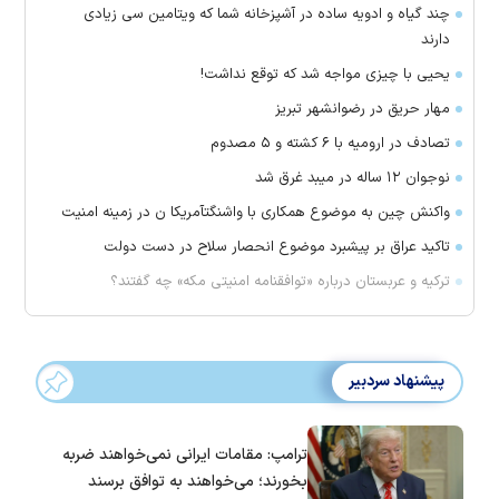
چند گیاه و ادویه ساده در آشپزخانه شما که ویتامین سی زیادی
دارند
یحیی با چیزی مواجه شد که توقع نداشت!
مهار حریق در رضوانشهر تبریز
تصادف در ارومیه با ۶ کشته و ۵ مصدوم
نوجوان ۱۲ ساله در میبد غرق شد
واکنش چین به موضوع همکاری با واشنگتآمریکا ن در زمینه امنیت
تاکید عراق بر پیشبرد موضوع انحصار سلاح در دست دولت
ترکیه و عربستان درباره «توافقنامه امنیتی مکه» چه گفتند؟
پیشنهاد سردبیر
ترامپ: مقامات ایرانی نمی‌خواهند ضربه
بخورند؛ می‌خواهند به توافق برسند