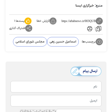
منبع:
خبرگزاری ایسنا
گزارش خطا
پسندها:
۱
https://aftabnews.ir/003QUB
اشتراک گذاری
برچسب‌ها:
اسماعیل حسین زهی
مجلس شورای اسلامی
ارسال پیام