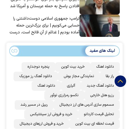
افتادن پاسخ به حمله عربستان و آمریکا شد
ترامپ: جمهوری اسلامی دوست‌داشتنی را
حسابی می‌کوبیم | برای بزرگ‌ترین حمله
آماده بودیم | غنائم از آنِ فاتح است، درست
است؟
لینک های مفید
دانلود اهنگ
خرید بیت کوین
پنجره دوجداره
راز بقا
نمایندگی مجاز بوش
دانلود آهنگ رز‌ موزیک
دانلود آهنگ جدید
آلپاری
دانلود اهنگ
رزرو هتل خارجی
نکسو رمزارزی نوآور
مسموم سازی آدرس های ارز دیجیتال
ریپل در مسیر رشد
تحلیل قیمت کاردانو
خرید و فروش ارز سینتتیکس
قیمت لحظه ای بیت کوین
خرید و فروش ارزهای دیجیتال