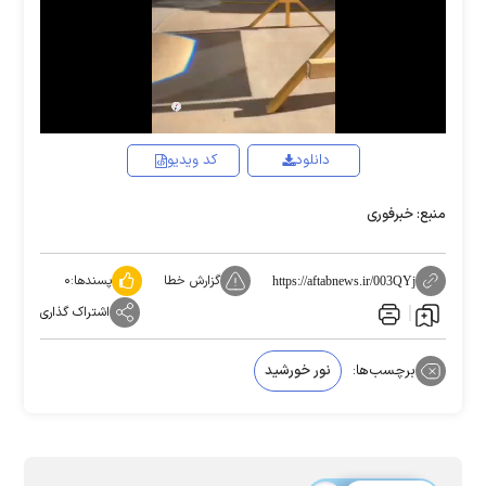
Video
دانلود
کد ویدیو
منبع: خبرفوری
گزارش خطا
پسندها:
۰
https://aftabnews.ir/003QYj
اشتراک گذاری
برچسب‌ها:
نور خورشید