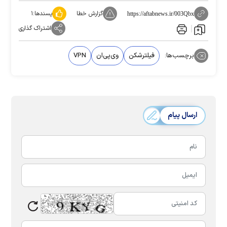
گزارش خطا
پسندها:
۱
https://aftabnews.ir/003Qbx
اشتراک گذاری
برچسب‌ها:
فیلترشکن
وی‌پی‌ان
VPN
ارسال پیام