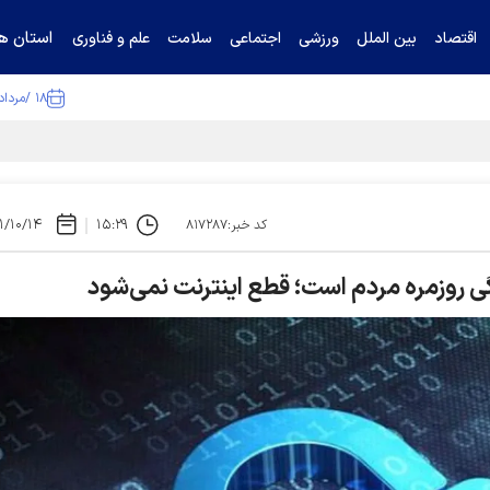
استان ها
اقتصاد
بین الملل
ورزشی
اجتماعی
سلامت
علم و فناوری
۱۸ /مرداد /۱۴۰۵
ا تکذیب کرد
۱/۱۰/۱۴
۱۵:۲۹
کد خبر:۸۱۷۲۸۷
دگی روزمره مردم است؛ قطع اینترنت نمی‌شود