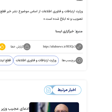
وزارت ارتباطات و فناوری اطلاعات از اساس موضوع نشر خبر قطع ای
تصویب و نه ابلاغ شده است.»
منبع:
خبرگزاری ایسنا
گزارش خطا
https://aftabnews.ir/003Qc3
برچسب‌ها:
وزارت ارتباطات و فناوری اطلاعات
قطع اینت
اخبار مرتبط
ادعای عجیب وزیر ع