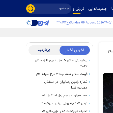
چندرسانه‌ایی
گزارش و گفت‌وگو
۱۳:۲۰:۴۳
Sunday 09 August 2026
پربازدید
آخرین اخبار
۱۴۰
پیش‌بینی طلای ۵ هزار دلاری تا زمستان
۲۰۲۶
قیمت طلا و سکه چند؟/ نرخ حواله دلار
شماره رامین رضاییان در استقلال
مصادره شد!
سحرخیزان مهاجم اول استقلال شد
دربی ۱۰۷ چه روزی برگزار می‌شود؟
تکلیف «پایتخت ۸» و «زیرخاکی ۵»