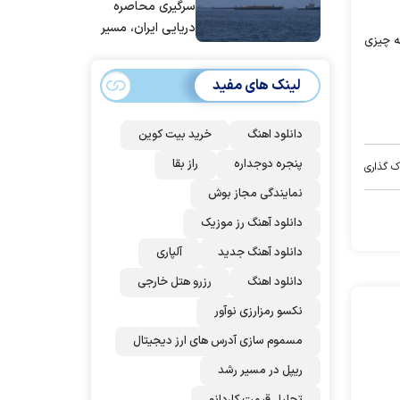
عربستان و
سرگیری محاصره
پاکستان می
دریایی ایران، مسیر
نه چیزی
پیوندد
بیش از ۵۰ کشتی را
تغییر داده‌ایم
لینک های مفید
دانلود اهنگ
خرید بیت کوین
پنجره دوجداره
راز بقا
ک گذاری
نمایندگی مجاز بوش
دانلود آهنگ رز‌ موزیک
دانلود آهنگ جدید
آلپاری
دانلود اهنگ
رزرو هتل خارجی
نکسو رمزارزی نوآور
مسموم سازی آدرس های ارز دیجیتال
ریپل در مسیر رشد