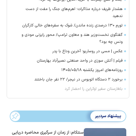
هشدار ظریف درباره مذاکرات؛ اهرم‌های جنگ را مفت از دست
ندهید
تورم ۱۳۰ درصدی زنده ماندن/ شوک به سفره‌های خالی کارگران
گفتگوی نخست‌وزیر هند و معاون ترامپ/ محور رایزنی مودی و
ونس چه بود؟
عکس | مسی در روساریو؛ آخرین وداع با پدر
فیلم | آتش سوزی در واحد صنعتی نصیرآباد بهارستان
روزنامه‌های امروز یکشنبه ۱۴۰۵/۰۵/۱۸
برخورد ۲ دستگاه اتوبوس در نیجر/ ۲۲ نفر جان باختند
بلغارستان سفیر اوکراین را احضار کرد
پیشنهاد سردبیر
سنتکام: از زمان از سرگیری محاصره دریایی