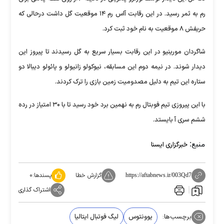
رم به ثمر رسید. در این رقابت‌ آاس رم ۱۴ موقعیت گل داشت درحالی که
حریفش ۸ موقعیت به نام خود ثبت کرد.
شاگردان مورینیو در این رقابت بسیار سریع به گل رسیدند تا پیروز این
دیدار شوند. در نیمه دوم این مسابقه، نیوکولو زانیولو و پائولو دیبالا دو
ستاره این تیم به دلیل مصدومیت زمین بازی را ترک کردند.
با این پیروزی تیم فوبتال رم به نهمین برد خود رسید تا با ۳۰ امتیاز در رده
ششم سری آ بایستد.
منبع:
خبرگزاری ایسنا
گزارش خطا
پسندها:
۰
https://aftabnews.ir/003Qd7
اشتراک گذاری
برچسب‌ها:
یوونتوس
لیگ فوتبال ایتالیا