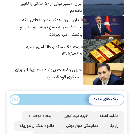
ایران، مسیر بیش از ۵۰ کشتی را تغییر
داده‌ایم
فیدان: ایران هدف پیمان دفاعی مکه
نیست/مصر به جمع ترکیه، عربستان و
پاکستان می پیوندد
قیمت دلار، سکه و طلا امروز شنبه
۱۴۰۵/۰۵/۱۷
آخرین وضعیت پرونده ساعدی‌نیا از زبان
سخنگوی قوه قضاییه
لینک های مفید
دانلود اهنگ
خرید بیت کوین
پنجره دوجداره
راز بقا
نمایندگی مجاز بوش
دانلود آهنگ رز‌ موزیک